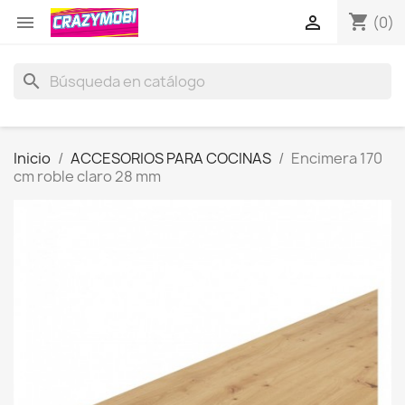
shopping_cart


(0)
search
Inicio
ACCESORIOS PARA COCINAS
Encimera 170
cm roble claro 28 mm