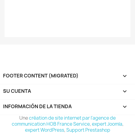
FOOTER CONTENT (MIGRATED)

SU CUENTA

INFORMACIÓN DE LA TIENDA
keyboard_arrow_down
Une
création de site internet par l'agence de
communication HOB France Service
,
expert Joomla
,
expert WordPress
,
Support Prestashop