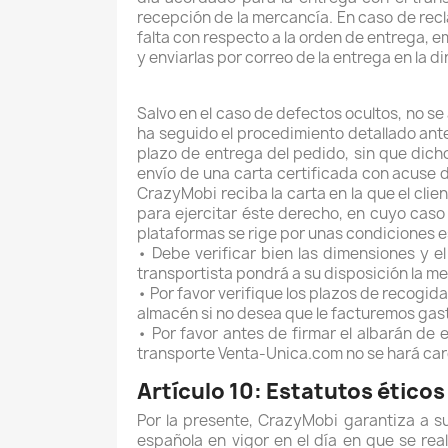
recepción de la mercancía. En caso de rec
falta con respecto a la orden de entrega, e
y enviarlas por correo de la entrega en la 
Salvo en el caso de defectos ocultos, no se
ha seguido el procedimiento detallado ante
plazo de entrega del pedido, sin que dicho
envío de una carta certificada con acuse
CrazyMobi reciba la carta en la que el clie
para ejercitar éste derecho, en cuyo caso
plataformas se rige por unas condiciones 
• Debe verificar bien las dimensiones y e
transportista pondrá a su disposición la m
• Por favor verifique los plazos de recogid
almacén si no desea que le facturemos gas
• Por favor antes de firmar el albarán de 
transporte Venta-Unica.com no se hará car
Artículo 10: Estatutos éticos
Por la presente, CrazyMobi garantiza a su
española en vigor en el día en que se rea