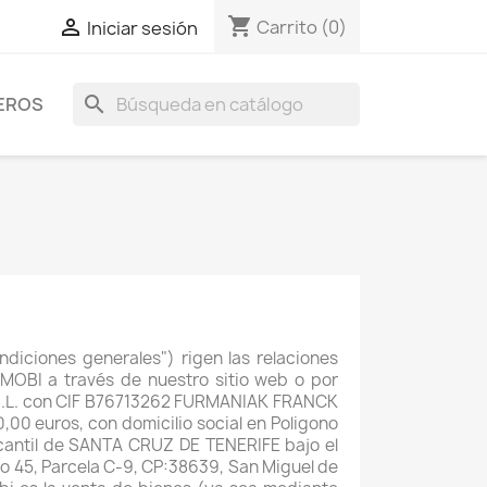
shopping_cart

Carrito
(0)
Iniciar sesión
search
EROS
diciones generales") rigen las relaciones
MOBI a través de nuestro sitio web o por
Y S.L. con CIF B76713262 FURMANIAK FRANCK
,00 euros, con domicilio social en Poligono
ercantil de SANTA CRUZ DE TENERIFE bajo el
ro 45, Parcela C-9, CP:38639, San Miguel de