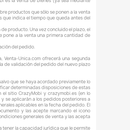
i es la venta de bienes (ya sea mediante
obre productos que sólo se ponen a la venta
s que indica el tiempo que queda antes del
 de producto. Una vez concluido el plazo, el
 se pone a la venta una primera cantidad de
ación del pedido.
ta, Venta-Unica.com ofrecerá una segunda
lla de validación del pedido del nuevo plazo
, salvo que se haya acordado previamente lo
ficar determinadas disposiciones de estas
n el sitio CrazyMobi y crazymobi.es (en lo
a y se aplicarán a los pedidos posteriores a
erales aplicables en la fecha del pedido. El
documento y las acepte marcando el icono
ondiciones generales de venta y las acepta
a tener la capacidad jurídica que le permite