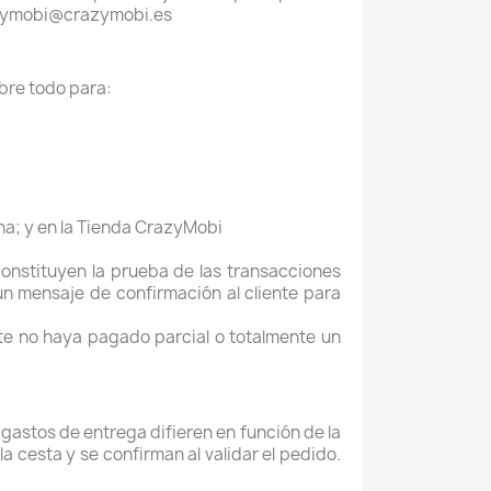
crazymobi@crazymobi.es
obre todo para:
na; y e
n la Tienda CrazyMobi
constituyen la prueba de las transacciones
 un mensaje de confirmación al cliente para
te no haya pagado parcial o totalmente un
 gastos de entrega difieren en función de la
a cesta y se confirman al validar el pedido.