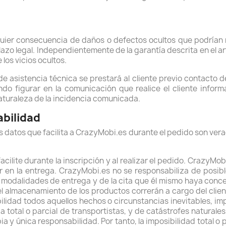
lquier consecuencia de daños o defectos ocultos que podrían r
azo legal. Independientemente de la garantía descrita en el art
los vicios ocultos.
 de asistencia técnica se prestará al cliente previo contacto 
do figurar en la comunicación que realice el cliente informa
naturaleza de la incidencia comunicada.
abilidad
los datos que facilita a CrazyMobi.es durante el pedido son ver
acilite durante la inscripción y al realizar el pedido. CrazyMo
 en la entrega. CrazyMobi.es no se responsabiliza de posible
s modalidades de entrega y de la cita que él mismo haya concer
el almacenamiento de los productos correrán a cargo del clien
idad todos aquellos hechos o circunstancias inevitables, imp
 total o parcial de transportistas, y de catástrofes naturale
a y única responsabilidad. Por tanto, la imposibilidad total o 