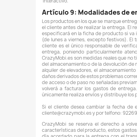
interactivo.
Artículo 9: Modalidades de 
Los productos en los que se marque entreg
el cliente antes de realizar la entrega. E
especificará en la ficha de producto si va 
(de lunes a viernes, excepto festivos). El
cliente es el único responsable de verifi
entrega, poniendo particularmente atenci
CrazyMobi.es son medidas reales que no tie
del almacenamiento o de la devolución de m
alquiler de elevadores, el almacenamiento 
daños derivados de estos problemas correrán
de acceso o de paso no señaladas previamen
volverá a facturar los gastos de entrega
únicamente realiza envíos y distribuye los 
Si el cliente desea cambiar la fecha de
cliente@crazymobi.es y por telfono: 9226
CrazyMobi se reserva el derecho a volve
características del producto, estos gastos
día acordado para la entrega con el tran