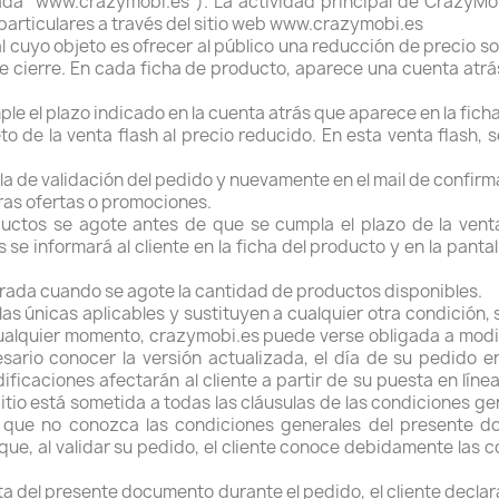
da "www.crazymobi.es"). La actividad principal de CrazyMob
 particulares a través del sitio web www.crazymobi.es
 cuyo objeto es ofrecer al público una reducción de precio s
e cierre. En cada ficha de producto, aparece una cuenta atrá
e el plazo indicado en la cuenta atrás que aparece en la ficha
to de la venta flash al precio reducido. En esta venta flash,
lla de validación del pedido y nuevamente en el mail de confirm
ras ofertas o promociones.
ductos se agote antes de que se cumpla el plazo de la ven
e informará al cliente en la ficha del producto y en la panta
errada cuando se agote la cantidad de productos disponibles.
as únicas aplicables y sustituyen a cualquier otra condición
 cualquier momento, crazymobi.es puede verse obligada a modi
sario conocer la versión actualizada, el día de su pedido e
ficaciones afectarán al cliente a partir de su puesta en líne
tio está sometida a todas las cláusulas de las condiciones gen
a que no conozca las condiciones generales del presente 
ue, al validar su pedido, el cliente conoce debidamente las c
ta del presente documento durante el pedido, el cliente declar