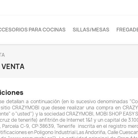
CCESORIOS PARA COCINAS
SILLAS/MESAS
FREGAD
TA
 VENTA
niciones
e detallan a continuación (en lo sucesivo denominadas "Con
el sitio CRAZYMOBI que desee realizar una compra en CRAZY
cliente" o "usted") y la sociedad CRAZYMOBI, MOBI SHOP EAS
z de tenerife) anfitrión de Internet 1&1 y un capital de 3.100
5, Parcela C-9, CP:38639, Tenerife inscrita en el registro m
otificaciones en
Poligono Industrial Las Andoriña, Calle Cuesca