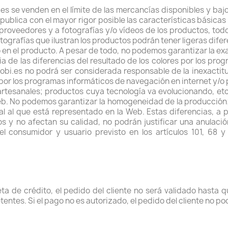
.es se venden en el límite de las mercancías disponibles y baj
ublica con el mayor rigor posible las características básicas
 proveedores y a fotografías y/o vídeos de los productos, todo
ografías que ilustran los productos podrán tener ligeras difer
o en el producto. A pesar de todo, no podemos garantizar la e
a de las diferencias del resultado de los colores por los pro
obi
.es no podrá ser considerada responsable de la inexactitu
 por los programas informáticos de navegación en internet y/o p
tesanales; productos cuya tecnología va evolucionando, etc.
eb. No podemos garantizar la homogeneidad de la producción; 
 al que está representado en la Web. Estas diferencias, a pa
os y no afectan su calidad, no podrán justificar una anulaci
el consumidor y usuario previsto en los artículos 101, 68 y
ta de crédito, el pedido del cliente no será validado hasta q
entes. Si el pago no es autorizado, el pedido del cliente no p