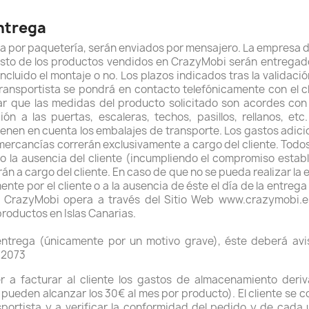
entrega
a por paquetería, serán enviados por mensajero. La empresa 
l resto de los productos vendidos en CrazyMobi serán entregad
incluido el montaje o no. Los plazos indicados tras la validaci
 transportista se pondrá en contacto telefónicamente con el c
car que las medidas del producto solicitado son acordes con
ón a las puertas, escaleras, techos, pasillos, rellanos, e
nen en cuenta los embalajes de transporte. Los gastos adicio
ercancías correrán exclusivamente a cargo del cliente. Todos
o la ausencia del cliente (incumpliendo el compromiso estable
 a cargo del cliente. En caso de que no se pueda realizar la e
te por el cliente o a la ausencia de éste el día de la entreg
. CrazyMobi opera a través del Sitio Web www.crazymobi.es
productos en Islas Canarias.
 entrega (únicamente por un motivo grave), éste deberá avi
92073
r a facturar al cliente los gastos de almacenamiento deriv
 pueden alcanzar los 30€ al mes por producto). El cliente se c
sportista y a verificar la conformidad del pedido y de cada