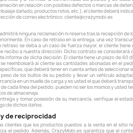
lamación en relación con posibles defectos o marcas de deteri
mbalaje dañado, productos rotos, etc.), el cliente deberá indi
dirección de correo electrónico: cliente@crazymobi.es
 admitirá ninguna reclamación ni reserva tras la recepción de lo
riormente. En caso de retraso en la entrega, una vez transcur
 retraso se deba a un caso de fuerza mayor, el cliente tiene
 de recibo a nuestra dirección. Dicho contrato se considerar
nte informa de dicha decisión. El cliente tiene un plazo de 60 d
 se reembolsará al cliente las cantidades abonadas en el pe
específicas, que deberá tener en cuenta antes de seleccionar 
l peso de los bultos de su pedido y llevar un vehículo adapta
ercancía en un muelle de carga y es usted el que deberá trans
a de cada línea del pedido, pueden no ser los mismos y usted t
tos de almacenaje.
entrega y tomar posesión de su mercancía, verifique el estad
go de dichos daños.
 y de reciprocidad
s clientes que los productos puestos a la venta en el sitio n
liza el pedido. Además, CrazyMobi.es garantiza que el conte