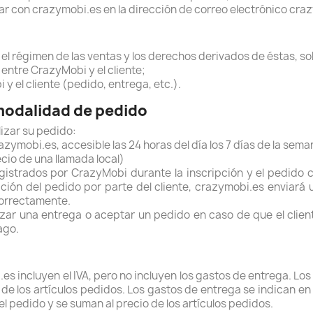
ctar con crazymobi.es en la dirección de correo electrónico 
 el régimen de las ventas y los derechos derivados de éstas, s
s entre CrazyMobi y el cliente;
y el cliente (pedido, entrega, etc.).
modalidad de pedido
lizar su pedido:
zymobi.es, accesible las 24 horas del día los 7 días de la sema
cio de una llamada local)
gistrados por CrazyMobi durante la inscripción y el pedido 
dación del pedido por parte del cliente, crazymobi.es enviará
correctamente.
izar una entrega o aceptar un pedido en caso de que el clien
ago.
.es incluyen el IVA, pero no incluyen los gastos de entrega. Los
 de los artículos pedidos. Los gastos de entrega se indican en l
el pedido y se suman al precio de los artículos pedidos.