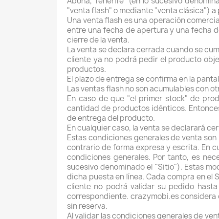
Abona, Tenerife
(en lo sucesivo denomina
"venta flash" o mediante "venta clásica") a
Una venta flash es una operación comercial
entre una fecha de apertura y una fecha d
cierre de la venta.
La venta se declara cerrada cuando se cumpl
cliente ya no podrá pedir el producto obje
productos.
El plazo de entrega se confirma en la panta
Las ventas flash no son acumulables con ot
En caso de que "el primer stock" de pro
cantidad de productos idénticos. Entonces s
de entrega del producto.
En cualquier caso, la venta se declarará c
Estas condiciones generales de venta son l
contrario de forma expresa y escrita. En
condiciones generales. Por tanto, es nece
sucesivo denominado el "Sitio"). Estas modi
dicha puesta en línea. Cada compra en el Si
cliente no podrá validar su pedido hast
correspondiente. crazymobi.es considera q
sin reserva.
Al validar las condiciones generales de ven